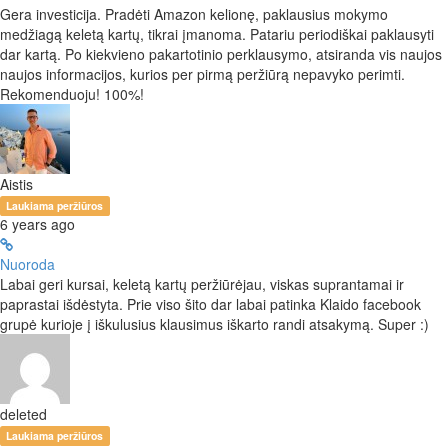
Gera investicija. Pradėti Amazon kelionę, paklausius mokymo
medžiagą keletą kartų, tikrai įmanoma. Patariu periodiškai paklausyti
dar kartą. Po kiekvieno pakartotinio perklausymo, atsiranda vis naujos
naujos informacijos, kurios per pirmą peržiūrą nepavyko perimti.
Rekomenduoju! 100%!
Aistis
Laukiama peržiūros
6 years ago
Nuoroda
Labai geri kursai, keletą kartų peržiūrėjau, viskas suprantamai ir
paprastai išdėstyta. Prie viso šito dar labai patinka Klaido facebook
grupė kurioje į iškulusius klausimus iškarto randi atsakymą. Super :)
deleted
Laukiama peržiūros