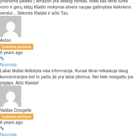
įmanoma patekti į Amazon yra tiesiog nereali, todėl kas tikrai turės
noro ir gerų idėjų Klaido mokymai atvers naujas galimybes kiekvieno
verslui... Sėkmės Klaidai ir ačiū Tau.
Anton
Laukiama peržiūros
5 years ago
Nuoroda
Labai tiksliai išdėstyta visa informacija. Kursai tikrai reikalauja daug
koncentracijos bet to pačiu jie yra labai įdomus. Nei kiek nesigailiu jos
įsigijęs. Ačiū Klaidai!
Vaidas Dziugelis
Laukiama peržiūros
6 years ago
Nuoroda