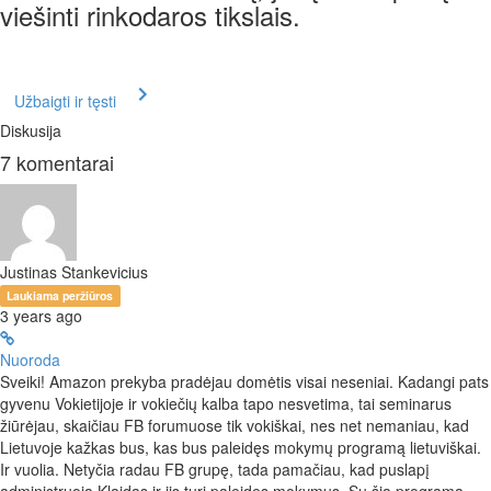
viešinti rinkodaros tikslais.
Užbaigti ir tęsti
Diskusija
7
komentarai
Justinas Stankevicius
Laukiama peržiūros
3 years ago
Nuoroda
Sveiki! Amazon prekyba pradėjau domėtis visai neseniai. Kadangi pats
gyvenu Vokietijoje ir vokiečių kalba tapo nesvetima, tai seminarus
žiūrėjau, skaičiau FB forumuose tik vokiškai, nes net nemaniau, kad
Lietuvoje kažkas bus, kas bus paleidęs mokymų programą lietuviškai.
Ir vuolia. Netyčia radau FB grupę, tada pamačiau, kad puslapį