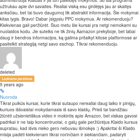
administruoja Klaidas ir jis turi paleidęs mokymus. Su šia programa
užtrukau apie dvi savaites. Realiai viską esu girdėjęs jau ar skaitęs
anksčiau, bet tai buvo daugumoj tik abstrakti informacija. Šie mokymai
kitas lygis. Bravo! Dabar įsigysiu PPC mokymus. Ar rekomenduoju?
Kiekvienas gali peržiūrėt. Šiuo metu šie kursai yra netgi nemokami su
nuolaidos kodu. Jie suteiks ne tik žinių Aamazon prekyboje, bet labai
daug ir bendros informacijos, ką galima pritaikyt kitose platformose ar
pasitelkti strategiją netgi savo eschop. TIkrai rekomenduoju.
deleted
Laukiama peržiūros
5 years ago
Nuoroda
Tikrai puikūs kursai, kurie tikrai sutaupo nerealiai daug laiko ir pinigų,
kuriuos iššvaistai mokydamasis iš savo klaidų. Prieš tai bandžiau
žiūrėti užsienietiškus video ir mokintis apie Amazon, bet viskas gavosi
padrikai ir ne taip koncentruotai, o galų gale peržiūrėjus Klaido kursus
supratau, kad išvis nieko gero nebuvau išmokęs :) Apskritai ši Klaido
misija padėti kiekvienam tikrai norinčiam ir siekiančiam, padaryti