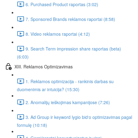
6. Purchased Product raportas (3:02)
7. Sponsored Brands reklamos raportai (8:58)
8. Video reklamos raportai (4:12)
9. Search Term impression share raportas (beta)
(6:03)
XIII. Reklamos Optimizavimas
1. Reklamos optimizacija - rankinis darbas su
duomenimis ar intuicija? (15:30)
2. Anomalijų ieškojimas kampanijose (7:26)
3. Ad Group ir keyword lygio bid‘o optimizavimas pagal
formulę (10:18)
4. Gerai/prastai konvertuojantys ir visai