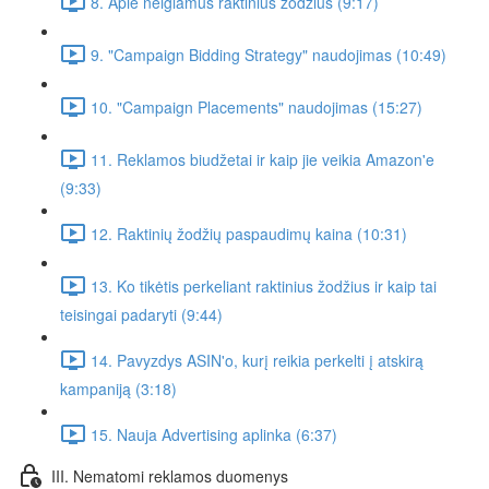
8. Apie neigiamus raktinius žodžius (9:17)
9. "Campaign Bidding Strategy" naudojimas (10:49)
10. "Campaign Placements" naudojimas (15:27)
11. Reklamos biudžetai ir kaip jie veikia Amazon'e
(9:33)
12. Raktinių žodžių paspaudimų kaina (10:31)
13. Ko tikėtis perkeliant raktinius žodžius ir kaip tai
teisingai padaryti (9:44)
14. Pavyzdys ASIN'o, kurį reikia perkelti į atskirą
kampaniją (3:18)
15. Nauja Advertising aplinka (6:37)
III. Nematomi reklamos duomenys