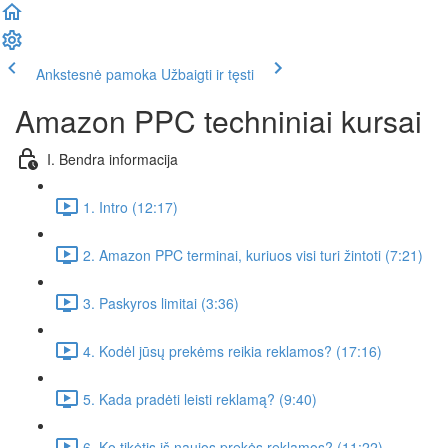
Ankstesnė pamoka
Užbaigti ir tęsti
Amazon PPC techniniai kursai
I. Bendra informacija
1. Intro (12:17)
2. Amazon PPC terminai, kuriuos visi turi žintoti (7:21)
3. Paskyros limitai (3:36)
4. Kodėl jūsų prekėms reikia reklamos? (17:16)
5. Kada pradėti leisti reklamą? (9:40)
6. Ko tikėtis iš naujos prekės reklamos? (11:22)