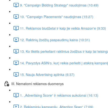
9. "Campaign Bidding Strategy" naudojimas (10:49)
10. "Campaign Placements" naudojimas (15:27)
11. Reklamos biudžetai ir kaip jie veikia Amazon'e (9:33)
12. Raktinių žodžių paspaudimų kaina (10:31)
13. Ko tikėtis perkeliant raktinius žodžius ir kaip tai teisin
14. Pavyzdys ASIN'o, kurį reikia perkelti į atskirą kampani
15. Nauja Advertising aplinka (6:37)
III. Nematomi reklamos duomenys
1. „Advertising Score“ ir reklamos aukcionai (16:13)
2. Reklaminių kampanijų „Attention Span“ (7:09)