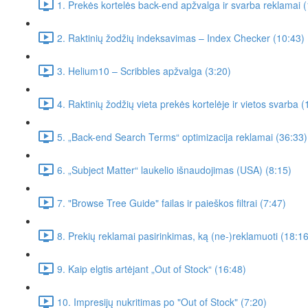
1. Prekės kortelės back-end apžvalga ir svarba reklamai 
2. Raktinių žodžių indeksavimas – Index Checker (10:43)
3. Helium10 – Scribbles apžvalga (3:20)
4. Raktinių žodžių vieta prekės kortelėje ir vietos svarba (
5. „Back-end Search Terms“ optimizacija reklamai (36:33)
6. „Subject Matter“ laukelio išnaudojimas (USA) (8:15)
7. "Browse Tree Guide" failas ir paieškos filtrai (7:47)
8. Prekių reklamai pasirinkimas, ką (ne-)reklamuoti (18:16
9. Kaip elgtis artėjant „Out of Stock“ (16:48)
10. Impresijų nukritimas po "Out of Stock" (7:20)