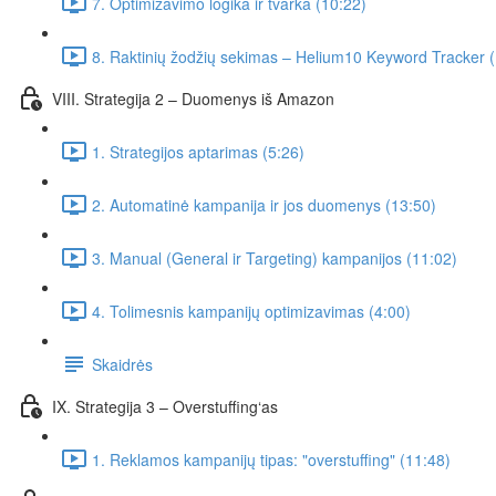
7. Optimizavimo logika ir tvarka (10:22)
8. Raktinių žodžių sekimas – Helium10 Keyword Tracker 
VIII. Strategija 2 – Duomenys iš Amazon
1. Strategijos aptarimas (5:26)
2. Automatinė kampanija ir jos duomenys (13:50)
3. Manual (General ir Targeting) kampanijos (11:02)
4. Tolimesnis kampanijų optimizavimas (4:00)
Skaidrės
IX. Strategija 3 – Overstuffing‘as
1. Reklamos kampanijų tipas: "overstuffing" (11:48)