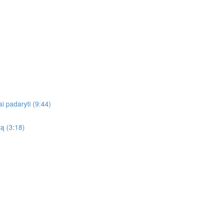
gai padaryti (9:44)
ją (3:18)