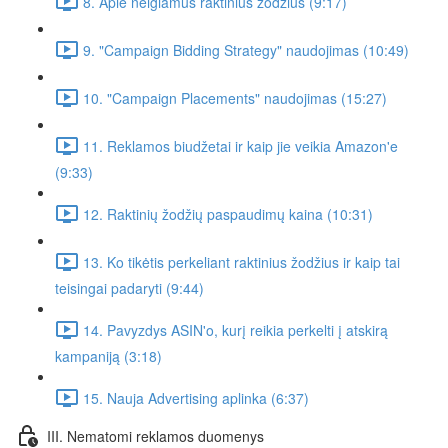
8. Apie neigiamus raktinius žodžius (9:17)
9. "Campaign Bidding Strategy" naudojimas (10:49)
10. "Campaign Placements" naudojimas (15:27)
11. Reklamos biudžetai ir kaip jie veikia Amazon'e
(9:33)
12. Raktinių žodžių paspaudimų kaina (10:31)
13. Ko tikėtis perkeliant raktinius žodžius ir kaip tai
teisingai padaryti (9:44)
14. Pavyzdys ASIN'o, kurį reikia perkelti į atskirą
kampaniją (3:18)
15. Nauja Advertising aplinka (6:37)
III. Nematomi reklamos duomenys