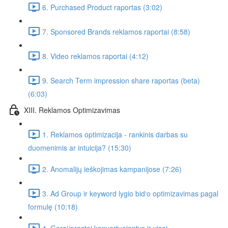
6. Purchased Product raportas (3:02)
7. Sponsored Brands reklamos raportai (8:58)
8. Video reklamos raportai (4:12)
9. Search Term impression share raportas (beta)
(6:03)
XIII. Reklamos Optimizavimas
1. Reklamos optimizacija - rankinis darbas su
duomenimis ar intuicija? (15:30)
2. Anomalijų ieškojimas kampanijose (7:26)
3. Ad Group ir keyword lygio bid‘o optimizavimas pagal
formulę (10:18)
4. Gerai/prastai konvertuojantys ir visai