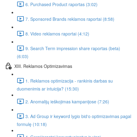
6. Purchased Product raportas (3:02)
7. Sponsored Brands reklamos raportai (8:58)
8. Video reklamos raportai (4:12)
9. Search Term impression share raportas (beta)
(6:03)
XIII. Reklamos Optimizavimas
1. Reklamos optimizacija - rankinis darbas su
duomenimis ar intuicija? (15:30)
2. Anomalijų ieškojimas kampanijose (7:26)
3. Ad Group ir keyword lygio bid‘o optimizavimas pagal
formulę (10:18)
4. Gerai/prastai konvertuojantys ir visai