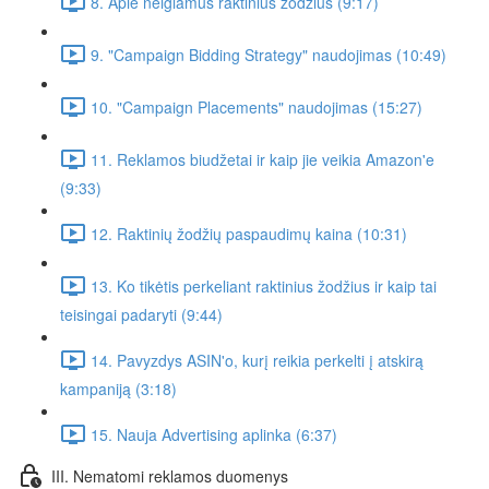
8. Apie neigiamus raktinius žodžius (9:17)
9. "Campaign Bidding Strategy" naudojimas (10:49)
10. "Campaign Placements" naudojimas (15:27)
11. Reklamos biudžetai ir kaip jie veikia Amazon'e
(9:33)
12. Raktinių žodžių paspaudimų kaina (10:31)
13. Ko tikėtis perkeliant raktinius žodžius ir kaip tai
teisingai padaryti (9:44)
14. Pavyzdys ASIN'o, kurį reikia perkelti į atskirą
kampaniją (3:18)
15. Nauja Advertising aplinka (6:37)
III. Nematomi reklamos duomenys