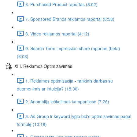
6. Purchased Product raportas (3:02)
7. Sponsored Brands reklamos raportai (8:58)
8. Video reklamos raportai (4:12)
9. Search Term impression share raportas (beta)
(6:03)
XIII. Reklamos Optimizavimas
1. Reklamos optimizacija - rankinis darbas su
duomenimis ar intuicija? (15:30)
2. Anomalijų ieškojimas kampanijose (7:26)
3. Ad Group ir keyword lygio bid‘o optimizavimas pagal
formulę (10:18)
4. Gerai/prastai konvertuojantys ir visai