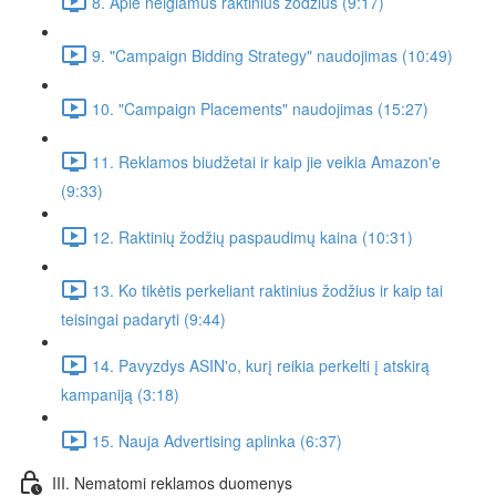
8. Apie neigiamus raktinius žodžius (9:17)
9. "Campaign Bidding Strategy" naudojimas (10:49)
10. "Campaign Placements" naudojimas (15:27)
11. Reklamos biudžetai ir kaip jie veikia Amazon'e
(9:33)
12. Raktinių žodžių paspaudimų kaina (10:31)
13. Ko tikėtis perkeliant raktinius žodžius ir kaip tai
teisingai padaryti (9:44)
14. Pavyzdys ASIN'o, kurį reikia perkelti į atskirą
kampaniją (3:18)
15. Nauja Advertising aplinka (6:37)
III. Nematomi reklamos duomenys