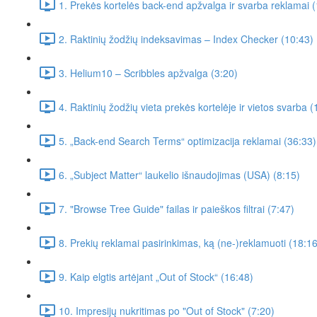
1. Prekės kortelės back-end apžvalga ir svarba reklamai 
2. Raktinių žodžių indeksavimas – Index Checker (10:43)
3. Helium10 – Scribbles apžvalga (3:20)
4. Raktinių žodžių vieta prekės kortelėje ir vietos svarba (
5. „Back-end Search Terms“ optimizacija reklamai (36:33)
6. „Subject Matter“ laukelio išnaudojimas (USA) (8:15)
7. "Browse Tree Guide" failas ir paieškos filtrai (7:47)
8. Prekių reklamai pasirinkimas, ką (ne-)reklamuoti (18:16
9. Kaip elgtis artėjant „Out of Stock“ (16:48)
10. Impresijų nukritimas po "Out of Stock" (7:20)