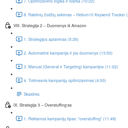
7. Optimizavimo logika ir tvarka (10:22)
8. Raktinių žodžių sekimas – Helium10 Keyword Tracker 
VIII. Strategija 2 – Duomenys iš Amazon
1. Strategijos aptarimas (5:26)
2. Automatinė kampanija ir jos duomenys (13:50)
3. Manual (General ir Targeting) kampanijos (11:02)
4. Tolimesnis kampanijų optimizavimas (4:00)
Skaidrės
IX. Strategija 3 – Overstuffing‘as
1. Reklamos kampanijų tipas: "overstuffing" (11:48)