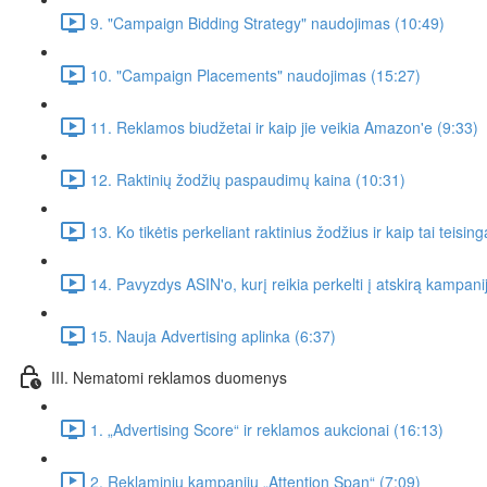
9. "Campaign Bidding Strategy" naudojimas (10:49)
10. "Campaign Placements" naudojimas (15:27)
11. Reklamos biudžetai ir kaip jie veikia Amazon'e (9:33)
12. Raktinių žodžių paspaudimų kaina (10:31)
13. Ko tikėtis perkeliant raktinius žodžius ir kaip tai teisin
14. Pavyzdys ASIN'o, kurį reikia perkelti į atskirą kampani
15. Nauja Advertising aplinka (6:37)
III. Nematomi reklamos duomenys
1. „Advertising Score“ ir reklamos aukcionai (16:13)
2. Reklaminių kampanijų „Attention Span“ (7:09)