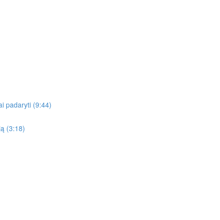
gai padaryti (9:44)
ją (3:18)