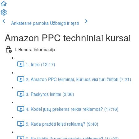
Ankstesnė pamoka
Užbaigti ir tęsti
Amazon PPC techniniai kursai
I. Bendra informacija
1. Intro (12:17)
2. Amazon PPC terminai, kuriuos visi turi žintoti (7:21)
3. Paskyros limitai (3:36)
4. Kodėl jūsų prekėms reikia reklamos? (17:16)
5. Kada pradėti leisti reklamą? (9:40)
6. Ko tikėtis iš naujos prekės reklamos? (11:22)